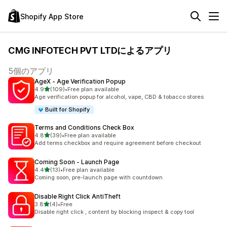
Shopify App Store
CMG INFOTECH PVT LTDによるアプリ
5個のアプリ
AgeX ‑ Age Verification Popup
5つ星中
4.9
(109)
•
Free plan available
合計レビュー数：109件
Age verification popup for alcohol, vape, CBD & tobacco stores
Built for Shopify
Terms and Conditions Check Box
5つ星中
4.8
(39)
•
Free plan available
合計レビュー数：39件
Add terms checkbox and require agreement before checkout
Coming Soon ‑ Launch Page
5つ星中
4.4
(13)
•
Free plan available
合計レビュー数：13件
Coming soon, pre-launch page with countdown
Disable Right Click AntiTheft
5つ星中
3.8
(4)
•
Free
合計レビュー数：4件
Disable right click , content by blocking inspect & copy tool