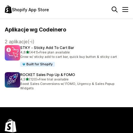
Shopify App Store
Aplikacje wg Codeinero
2 aplikacje(-i)
STKY ‑ Sticky Add To Cart Bar
na 5 gwiazdek
4,8
(441)
•
Free plan available
Łączna liczba recenzji: 441
Grow w/ sticky add to cart bar, quick buy button & sticky cart
Built for Shopify
ROCKET Sales Pop Up & FOMO
na 5 gwiazdek
4,5
(120)
•
Free trial available
Łączna liczba recenzji: 120
Boost Sales Conversions w/ FOMO, Urgency & Sales Popup
Widgets