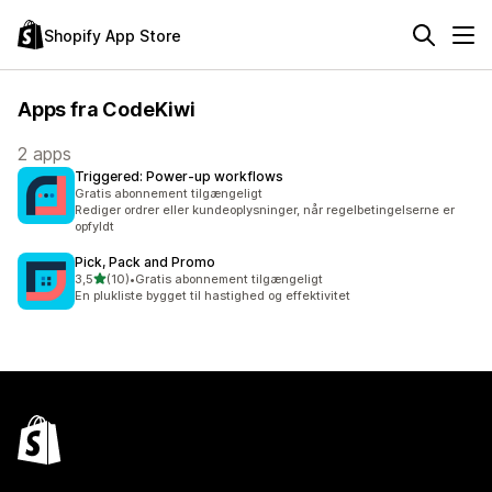
Shopify App Store
Apps fra CodeKiwi
2 apps
Triggered: Power‑up workflows
Gratis abonnement tilgængeligt
Rediger ordrer eller kundeoplysninger, når regelbetingelserne er
opfyldt
Pick, Pack and Promo
ud af 5 stjerner
3,5
(10)
•
Gratis abonnement tilgængeligt
10 anmeldelser i alt
En plukliste bygget til hastighed og effektivitet