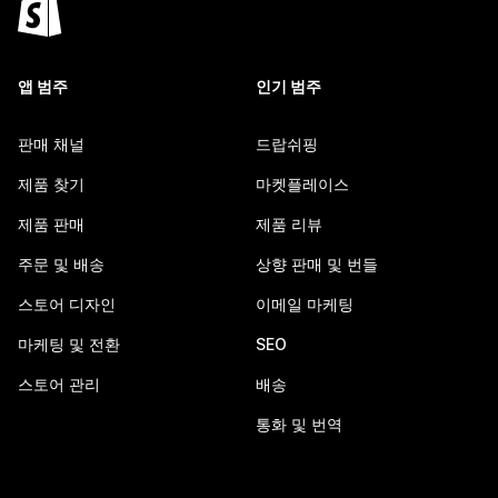
앱 범주
인기 범주
판매 채널
드랍쉬핑
제품 찾기
마켓플레이스
제품 판매
제품 리뷰
주문 및 배송
상향 판매 및 번들
스토어 디자인
이메일 마케팅
마케팅 및 전환
SEO
스토어 관리
배송
통화 및 번역