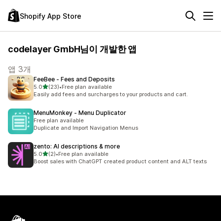
Shopify App Store
codelayer GmbH님이 개발한 앱
앱 3개
FeeBee ‑ Fees and Deposits
별 5개 중
5.0
(23)
•
Free plan available
총 리뷰 23개
Easily add fees and surcharges to your products and cart.
MenuMonkey ‑ Menu Duplicator
Free plan available
Duplicate and Import Navigation Menus
zento: AI descriptions & more
별 5개 중
5.0
(2)
•
Free plan available
총 리뷰 2개
Boost sales with ChatGPT created product content and ALT texts