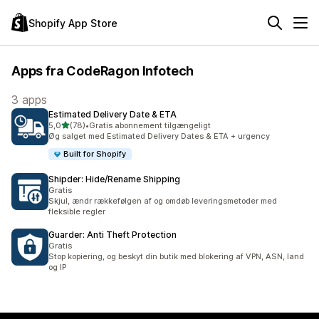
Shopify App Store
Apps fra CodeRagon Infotech
3 apps
Estimated Delivery Date & ETA
ud af 5 stjerner
5,0
(78)
•
Gratis abonnement tilgængeligt
78 anmeldelser i alt
Øg salget med Estimated Delivery Dates & ETA + urgency
Built for Shopify
Shipder: Hide/Rename Shipping
Gratis
Skjul, ændr rækkefølgen af og omdøb leveringsmetoder med
fleksible regler
Guarder: Anti Theft Protection
Gratis
Stop kopiering, og beskyt din butik med blokering af VPN, ASN, land
og IP