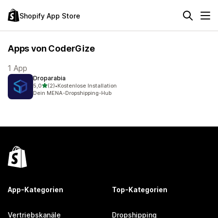
Shopify App Store
Apps von CoderGize
1 App
Droparabia
von 5 Sternen
5,0
(2)
•
Kostenlose Installation
2 Rezensionen insgesamt
Dein MENA-Dropshipping-Hub
App-Kategorien
Top-Kategorien
Vertriebskanäle
Dropshipping