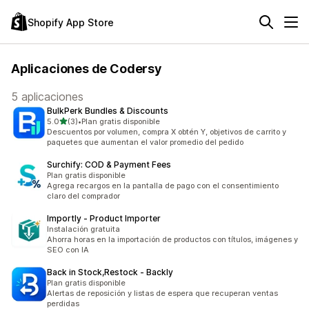
Shopify App Store
Aplicaciones de Codersy
5 aplicaciones
BulkPerk Bundles & Discounts
de 5 estrellas
5.0
(3)
•
Plan gratis disponible
3 reseñas en total
Descuentos por volumen, compra X obtén Y, objetivos de carrito y
paquetes que aumentan el valor promedio del pedido
Surchify: COD & Payment Fees
Plan gratis disponible
Agrega recargos en la pantalla de pago con el consentimiento
claro del comprador
Importly ‑ Product Importer
Instalación gratuita
Ahorra horas en la importación de productos con títulos, imágenes y
SEO con IA
Back in Stock,Restock ‑ Backly
Plan gratis disponible
Alertas de reposición y listas de espera que recuperan ventas
perdidas