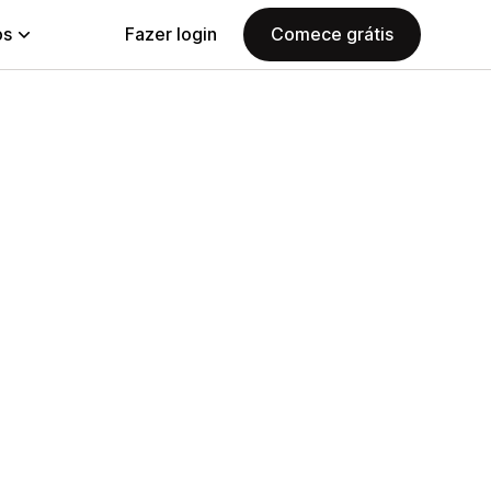
ps
Fazer login
Comece grátis