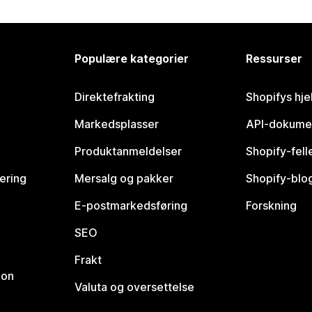
Populære kategorier
Ressurser
Direktefrakting
Shopifys hje
Markedsplasser
API-dokume
Produktanmeldelser
Shopify-fel
vering
Mersalg og pakker
Shopify-blo
E-postmarkedsføring
Forskning
SEO
Frakt
jon
Valuta og oversettelse