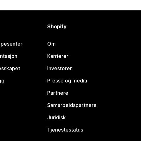
Shopify
lpesenter
Om
ntasjon
Karrierer
lesskapet
Investorer
gg
Presse og media
Partnere
Samarbeidspartnere
Juridisk
Tjenestestatus