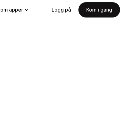
nom apper
Logg på
Kom i gang