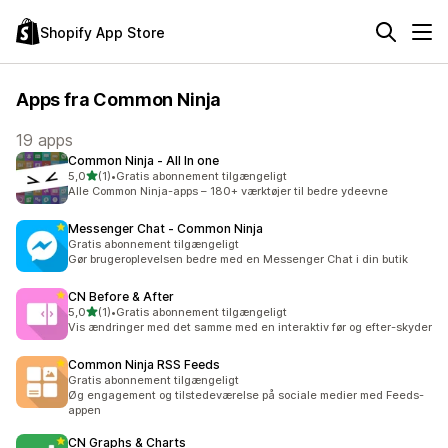
Shopify App Store
Apps fra Common Ninja
19 apps
Common Ninja ‑ All In one
ud af 5 stjerner
5,0
(1)
•
Gratis abonnement tilgængeligt
1 anmeldelser i alt
Alle Common Ninja-apps – 180+ værktøjer til bedre ydeevne
Messenger Chat ‑ Common Ninja
Gratis abonnement tilgængeligt
Gør brugeroplevelsen bedre med en Messenger Chat i din butik
CN Before & After
ud af 5 stjerner
5,0
(1)
•
Gratis abonnement tilgængeligt
1 anmeldelser i alt
Vis ændringer med det samme med en interaktiv før og efter-skyder
Common Ninja RSS Feeds
Gratis abonnement tilgængeligt
Øg engagement og tilstedeværelse på sociale medier med Feeds-
appen
CN Graphs & Charts