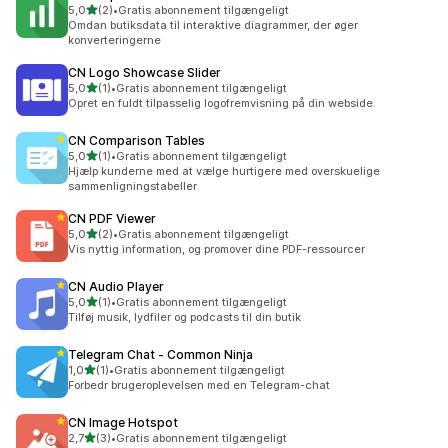
ud af 5 stjerner
5,0
(2)
•
Gratis abonnement tilgængeligt
2 anmeldelser i alt
Omdan butiksdata til interaktive diagrammer, der øger
konverteringerne
CN Logo Showcase Slider
ud af 5 stjerner
5,0
(1)
•
Gratis abonnement tilgængeligt
1 anmeldelser i alt
Opret en fuldt tilpasselig logofremvisning på din webside.
CN Comparison Tables
ud af 5 stjerner
5,0
(1)
•
Gratis abonnement tilgængeligt
1 anmeldelser i alt
Hjælp kunderne med at vælge hurtigere med overskuelige
sammenligningstabeller
CN PDF Viewer
ud af 5 stjerner
5,0
(2)
•
Gratis abonnement tilgængeligt
2 anmeldelser i alt
Vis nyttig information, og promover dine PDF-ressourcer
CN Audio Player
ud af 5 stjerner
5,0
(1)
•
Gratis abonnement tilgængeligt
1 anmeldelser i alt
Tilføj musik, lydfiler og podcasts til din butik
Telegram Chat ‑ Common Ninja
ud af 5 stjerner
1,0
(1)
•
Gratis abonnement tilgængeligt
1 anmeldelser i alt
Forbedr brugeroplevelsen med en Telegram-chat
CN Image Hotspot
ud af 5 stjerner
2,7
(3)
•
Gratis abonnement tilgængeligt
3 anmeldelser i alt