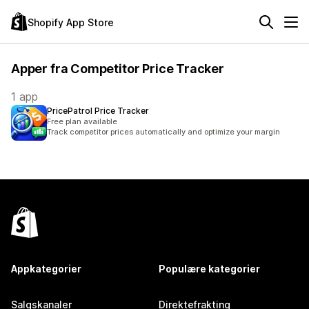
Shopify App Store
Apper fra Competitor Price Tracker
1 app
PricePatrol Price Tracker
Free plan available
Track competitor prices automatically and optimize your margin
Appkategorier
Populære kategorier
Salgskanaler
Direktefrakting