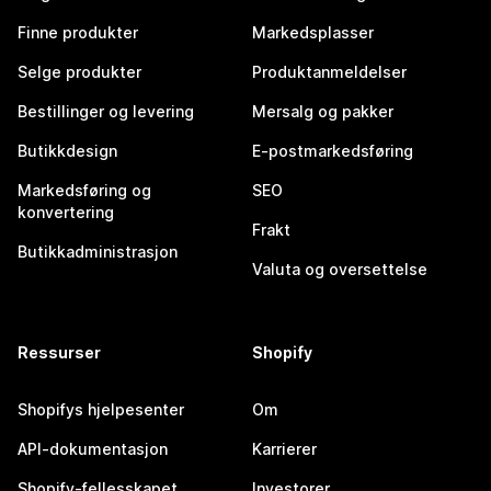
Finne produkter
Markedsplasser
Selge produkter
Produktanmeldelser
Bestillinger og levering
Mersalg og pakker
Butikkdesign
E-postmarkedsføring
Markedsføring og
SEO
konvertering
Frakt
Butikkadministrasjon
Valuta og oversettelse
Ressurser
Shopify
Shopifys hjelpesenter
Om
API-dokumentasjon
Karrierer
Shopify-fellesskapet
Investorer