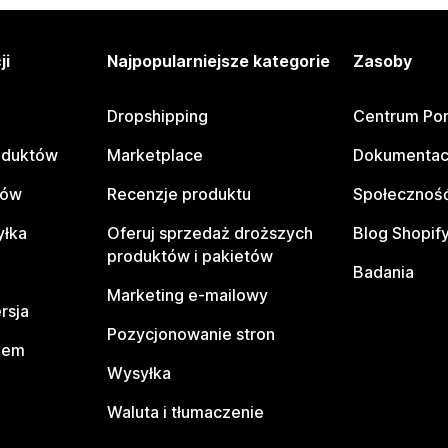
ji
Najpopularniejsze kategorie
Zasoby
Dropshipping
Centrum Po
oduktów
Marketplace
Dokumentac
tów
Recenzje produktu
Społeczność
yłka
Oferuj sprzedaż droższych
Blog Shopif
produktów i pakietów
Badania
Marketing e-mailowy
rsja
Pozycjonowanie stron
pem
Wysyłka
Waluta i tłumaczenie