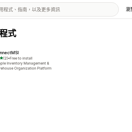
瀏
用程式
nnectMSI
滿分 5 顆星
(2)
•
Free to install
 2 則評價
ple Inventory Management &
ehouse Organization Platform