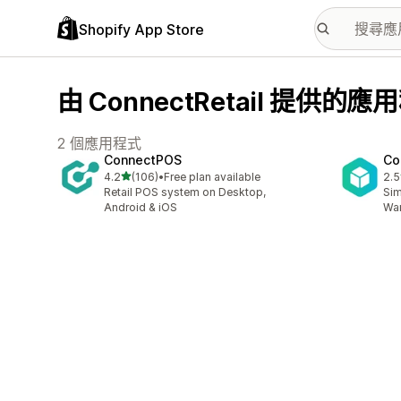
Shopify App Store
由 ConnectRetail 提供的應
2 個應用程式
ConnectPOS
Co
滿分 5 顆星
4.2
(106)
•
Free plan available
2.5
共有 106 則評價
共有
Retail POS system on Desktop,
Sim
Android & iOS
War