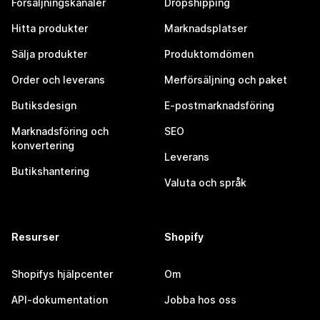
Försäljningskanaler
Dropshipping
Hitta produkter
Marknadsplatser
Sälja produkter
Produktomdömen
Order och leverans
Merförsäljning och paket
Butiksdesign
E-postmarknadsföring
Marknadsföring och
SEO
konvertering
Leverans
Butikshantering
Valuta och språk
Resurser
Shopify
Shopifys hjälpcenter
Om
API-dokumentation
Jobba hos oss