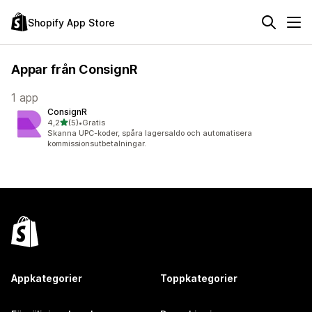
Shopify App Store
Appar från ConsignR
1 app
ConsignR
av 5 stjärnor
4,2
(5)
•
Gratis
5 recensioner totalt
Skanna UPC-koder, spåra lagersaldo och automatisera
kommissionsutbetalningar.
Appkategorier
Toppkategorier