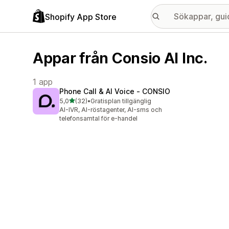
Shopify App Store
Appar från Consio AI Inc.
1 app
Phone Call & AI Voice ‑ CONSIO
av 5 stjärnor
5,0
(32)
•
Gratisplan tillgänglig
32 recensioner totalt
AI-IVR, AI-röstagenter, AI-sms och
telefonsamtal för e-handel