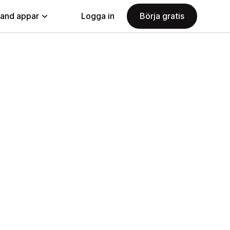
land appar
Logga in
Börja gratis