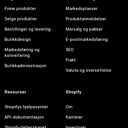
Finne produkter
Markedsplasser
Selge produkter
Produktanmeldelser
Bestillinger og levering
Mersalg og pakker
Butikkdesign
E-postmarkedsføring
Markedsføring og
SEO
konvertering
Frakt
Butikkadministrasjon
Valuta og oversettelse
Ressurser
Shopify
Shopifys hjelpesenter
Om
API-dokumentasjon
Karrierer
Shopify-fellesskapet
Investorer