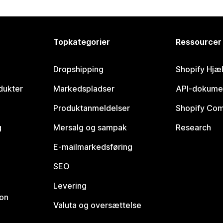
Topkategorier
Ressourcer
Dropshipping
Shopify Hjæ
dukter
Markedspladser
API-dokume
Produktanmeldelser
Shopify Co
g
Mersalg og sampak
Research
E-mailmarkedsføring
SEO
Levering
ion
Valuta og oversættelse