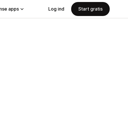
se apps
Log ind
Start gratis