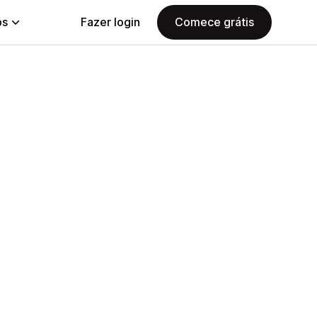
ps
Fazer login
Comece grátis