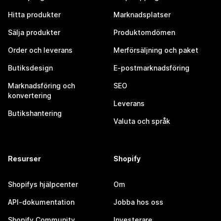
Hitta produkter
Marknadsplatser
Sälja produkter
Produktomdömen
Order och leverans
Merförsäljning och paket
Butiksdesign
E-postmarknadsföring
Marknadsföring och
SEO
konvertering
Leverans
Butikshantering
Valuta och språk
Resurser
Shopify
Shopifys hjälpcenter
Om
API-dokumentation
Jobba hos oss
Shopify Community
Investerare