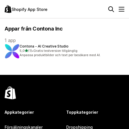
Shopify App Store
Appar från Contona Inc
1 app
Contona ‑ AI Creative Studio
av 5 stjärnor
5,0
(1)
•
Gratis testversion tillgänglig
1 recensioner totalt
Anpassa produktbilder och text per besökare med AI.
Appkategorier
Toppkategorier
Försäljningskanaler
Dropshipping