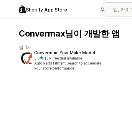
Shopify App Store
Convermax님이 개발한 앱
앱 1개
Convermax: Year Make Model
별 5개 중
5.0
(15)
•
Free trial available
총 리뷰 15개
Auto Parts Fitment Search to accelerate
your store performance