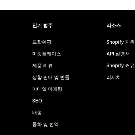
인기 범주
리소스
드랍쉬핑
Shopify 지
마켓플레이스
API 설명서
제품 리뷰
Shopify 커
상향 판매 및 번들
리서치
이메일 마케팅
SEO
배송
통화 및 번역