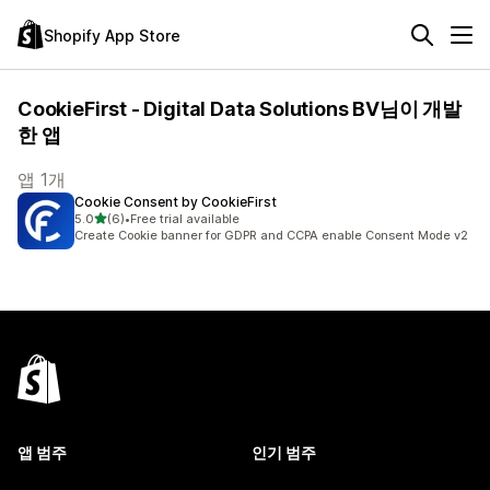
Shopify App Store
CookieFirst - Digital Data Solutions BV님이 개발
한 앱
앱 1개
Cookie Consent by CookieFirst
별 5개 중
5.0
(6)
•
Free trial available
총 리뷰 6개
Create Cookie banner for GDPR and CCPA enable Consent Mode v2
앱 범주
인기 범주