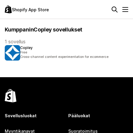
Shopify App Store
KumppaninCopley sovellukset
1 sovellus
Copley
Free
Cross-channel content experimentation for ecommerce
Sovellusluokat
Pääluokat
Myyntikanavat
Suoratoimitus