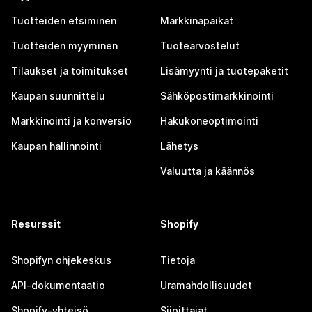
Tuotteiden etsiminen
Markkinapaikat
Tuotteiden myyminen
Tuotearvostelut
Tilaukset ja toimitukset
Lisämyynti ja tuotepaketit
Kaupan suunnittelu
Sähköpostimarkkinointi
Markkinointi ja konversio
Hakukoneoptimointi
Kaupan hallinnointi
Lähetys
Valuutta ja käännös
Resurssit
Shopify
Shopifyn ohjekeskus
Tietoja
API-dokumentaatio
Uramahdollisuudet
Shopify-yhteisö
Sijoittajat