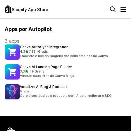
Shopify App Store
Apps por Autopilot
3 apps
Canva AutoSync Integration
de 5 estrelas
4,3
(133)
•
Grátis
133 avaliações ao todo
Encontre e use as imagens dos seus produtos no Canva.
Canva AI Landing Page Builder
de 5 estrelas
3,3
(4)
•
Grátis
4 avaliações ao todo
Vincule seus sites do Canva à loja
Vocalize: AI Blog & Podcast
Grátis
Gere blogs, áudios e podcasts com IA para melhorar o SEO