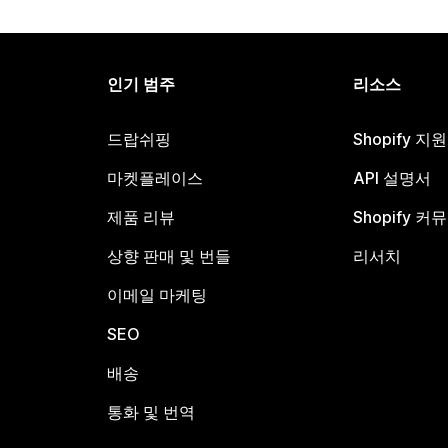
인기 범주
리소스
드랍쉬핑
Shopify 지
마켓플레이스
API 설명서
제품 리뷰
Shopify 커
상향 판매 및 번들
리서치
이메일 마케팅
SEO
배송
통화 및 번역