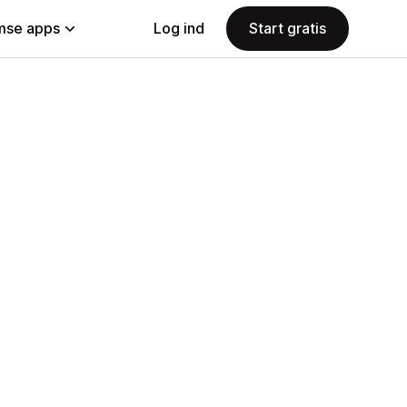
se apps
Log ind
Start gratis