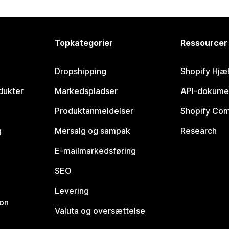
Topkategorier
Ressourcer
Dropshipping
Shopify Hjæ
dukter
Markedspladser
API-dokume
Produktanmeldelser
Shopify Co
g
Mersalg og sampak
Research
E-mailmarkedsføring
SEO
Levering
ion
Valuta og oversættelse