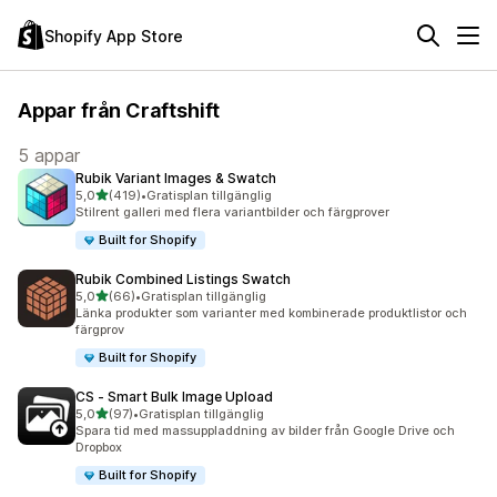
Shopify App Store
Appar från Craftshift
5 appar
Rubik Variant Images & Swatch
av 5 stjärnor
5,0
(419)
•
Gratisplan tillgänglig
419 recensioner totalt
Stilrent galleri med flera variantbilder och färgprover
Built for Shopify
Rubik Combined Listings Swatch
av 5 stjärnor
5,0
(66)
•
Gratisplan tillgänglig
66 recensioner totalt
Länka produkter som varianter med kombinerade produktlistor och
färgprov
Built for Shopify
CS ‑ Smart Bulk Image Upload
av 5 stjärnor
5,0
(97)
•
Gratisplan tillgänglig
97 recensioner totalt
Spara tid med massuppladdning av bilder från Google Drive och
Dropbox
Built for Shopify