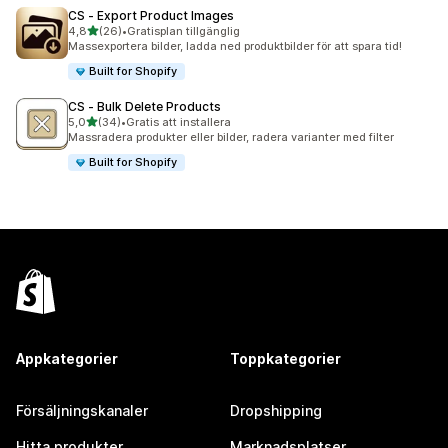
CS ‑ Export Product Images
av 5 stjärnor
4,8
(26)
•
Gratisplan tillgänglig
26 recensioner totalt
Massexportera bilder, ladda ned produktbilder för att spara tid!
Built for Shopify
CS ‑ Bulk Delete Products
av 5 stjärnor
5,0
(34)
•
Gratis att installera
34 recensioner totalt
Massradera produkter eller bilder, radera varianter med filter
Built for Shopify
Appkategorier
Toppkategorier
Försäljningskanaler
Dropshipping
Hitta produkter
Marknadsplatser