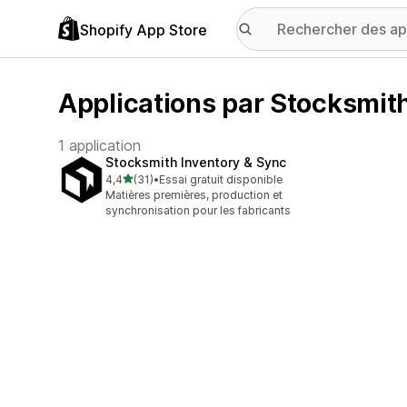
Shopify App Store
Applications par Stocksmit
1 application
Stocksmith Inventory & Sync
étoile(s) sur 5
4,4
(31)
•
Essai gratuit disponible
31 avis au total
Matières premières, production et
synchronisation pour les fabricants