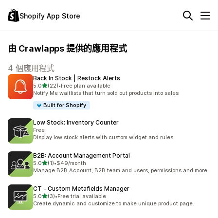
Shopify App Store
由 Crawlapps 提供的應用程式
4 個應用程式
Back In Stock | Restock Alerts
滿分 5 顆星
5.0
(22)
•
Free plan available
共有 22 則評價
Notify Me waitlists that turn sold out products into sales
Built for Shopify
Low Stock: Inventory Counter
Free
Display low stock alerts with custom widget and rules.
B2B: Account Management Portal
滿分 5 顆星
5.0
(1)
•
$49/month
共有 1 則評價
Manage B2B Account, B2B team and users, permissions and more.
CT ‑ Custom Metafields Manager
滿分 5 顆星
5.0
(3)
•
Free trial available
共有 3 則評價
Create dynamic and customize to make unique product page.