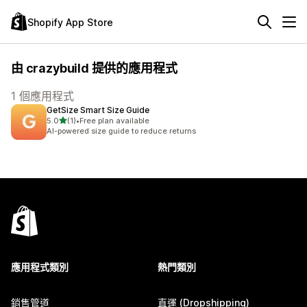
Shopify App Store
由 crazybuild 提供的應用程式
1 個應用程式
GetSize Smart Size Guide
滿分 5 顆星
5.0
(1)
•
Free plan available
共有 1 則評價
AI-powered size guide to reduce returns
應用程式類別
熱門類別
銷售管道
直運 (Dropshipping)