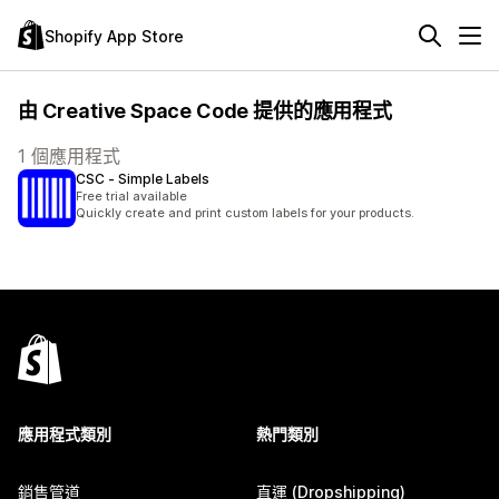
Shopify App Store
由 Creative Space Code 提供的應用程式
1 個應用程式
CSC ‑ Simple Labels
Free trial available
Quickly create and print custom labels for your products.
應用程式類別
熱門類別
銷售管道
直運 (Dropshipping)