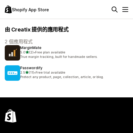
Shopify App Store
由 Creatix 提供的應用程式
2 個應用程式
MarginMate
滿分 5 顆星
5.0
(2)
•
Free plan available
共有 2 則評價
True margin tracking, built for handmade sellers.
Passwordify
滿分 5 顆星
2.5
(11)
•
Free trial available
共有 11 則評價
Protect any product, page, collection, article, or blog.