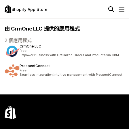
Shopify App Store
由 CrmOne LLC 提供的應用程式
2 個應用程式
CrmOne LLC
Free
Empower Business with Optimized Orders and Products via CRM
ProspectConnect
Free
Seamless integration,intuitive management with ProspectConnect