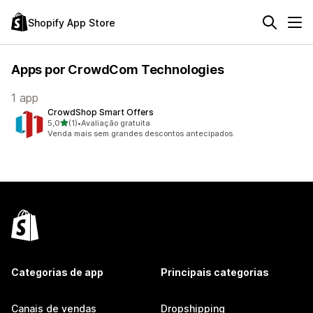
Shopify App Store
Apps por CrowdCom Technologies
1 app
CrowdShop Smart Offers
de 5 estrelas
5,0
(1)
•
Avaliação gratuita
1 avaliações ao todo
Venda mais sem grandes descontos antecipados.
Categorias de app
Principais categorias
Canais de vendas
Dropshipping