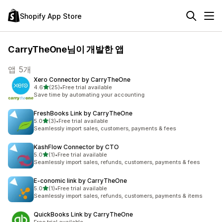
Shopify App Store
CarryTheOne님이 개발한 앱
앱 5개
Xero Connector by CarryTheOne
별 5개 중
4.6
(25)
•
Free trial available
총 리뷰 25개
Save time by automating your accounting
FreshBooks Link by CarryTheOne
별 5개 중
5.0
(3)
•
Free trial available
총 리뷰 3개
Seamlessly import sales, customers, payments & fees
KashFlow Connector by CTO
별 5개 중
5.0
(1)
•
Free trial available
총 리뷰 1개
Seamlessly import sales, refunds, customers, payments & fees
E‑conomic link by CarryTheOne
별 5개 중
5.0
(1)
•
Free trial available
총 리뷰 1개
Seamlessly import sales, refunds, customers, payments & items
QuickBooks Link by CarryTheOne