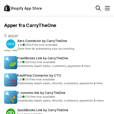
Shopify App Store
Apper fra CarryTheOne
5 apper
Xero Connector by CarryTheOne
av 5 stjerner
4,6
(25)
•
Free trial available
Totalt 25 omtaler
Save time by automating your accounting
FreshBooks Link by CarryTheOne
av 5 stjerner
5,0
(3)
•
Free trial available
Totalt 3 omtaler
Seamlessly import sales, customers, payments & fees
KashFlow Connector by CTO
av 5 stjerner
5,0
(1)
•
Free trial available
Totalt 1 omtaler
Seamlessly import sales, refunds, customers, payments & fees
E‑conomic link by CarryTheOne
av 5 stjerner
5,0
(1)
•
Free trial available
Totalt 1 omtaler
Seamlessly import sales, refunds, customers, payments & items
QuickBooks Link by CarryTheOne