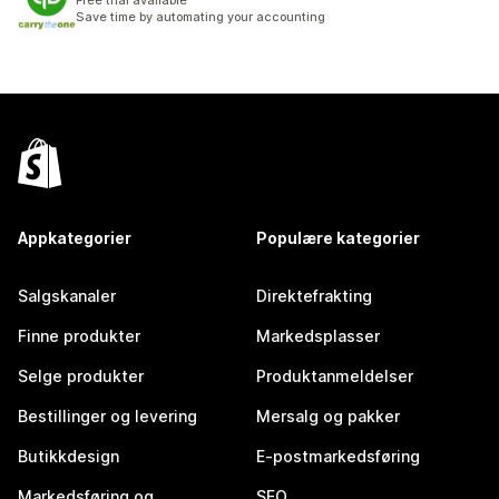
Free trial available
Save time by automating your accounting
Appkategorier
Populære kategorier
Salgskanaler
Direktefrakting
Finne produkter
Markedsplasser
Selge produkter
Produktanmeldelser
Bestillinger og levering
Mersalg og pakker
Butikkdesign
E-postmarkedsføring
Markedsføring og
SEO