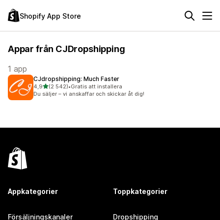
Shopify App Store
Appar från CJDropshipping
1 app
CJdropshipping: Much Faster
av 5 stjärnor
4,9
(2 542)
•
Gratis att installera
2542 recensioner totalt
Du säljer – vi anskaffar och skickar åt dig!
Appkategorier
Toppkategorier
Försäljningskanaler
Dropshipping