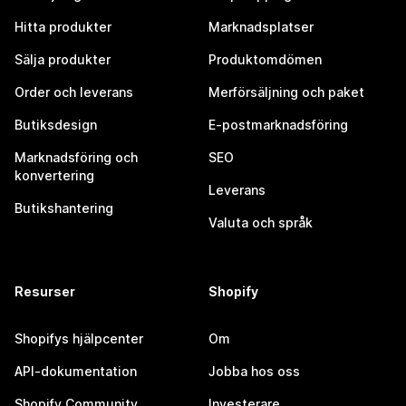
Hitta produkter
Marknadsplatser
Sälja produkter
Produktomdömen
Order och leverans
Merförsäljning och paket
Butiksdesign
E-postmarknadsföring
Marknadsföring och
SEO
konvertering
Leverans
Butikshantering
Valuta och språk
Resurser
Shopify
Shopifys hjälpcenter
Om
API-dokumentation
Jobba hos oss
Shopify Community
Investerare