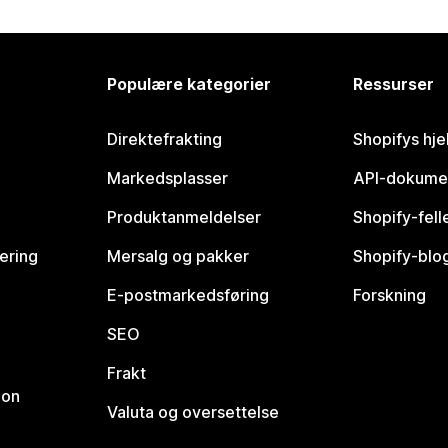
Populære kategorier
Ressurser
Direktefrakting
Shopifys hje
Markedsplasser
API-dokume
Produktanmeldelser
Shopify-fel
vering
Mersalg og pakker
Shopify-blo
E-postmarkedsføring
Forskning
SEO
Frakt
jon
Valuta og oversettelse