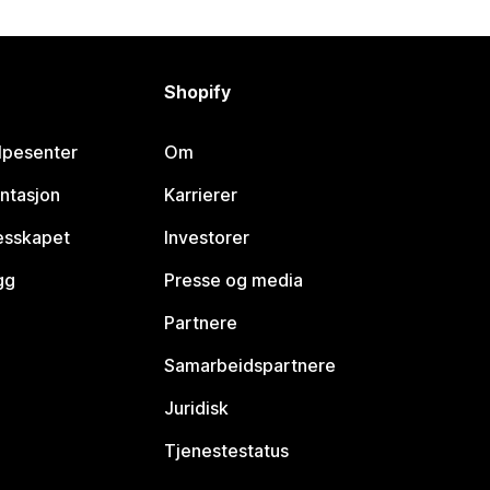
Shopify
lpesenter
Om
ntasjon
Karrierer
lesskapet
Investorer
gg
Presse og media
Partnere
Samarbeidspartnere
Juridisk
Tjenestestatus