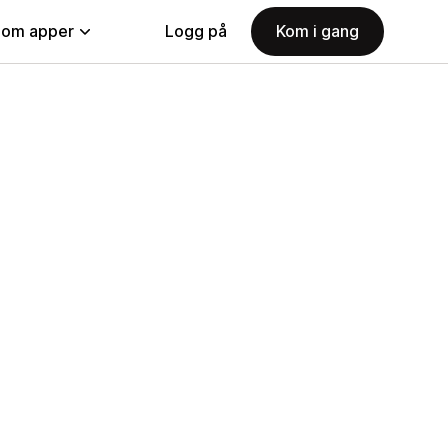
nom apper
Logg på
Kom i gang