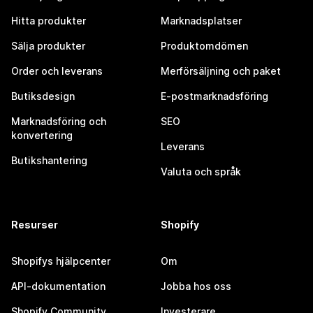
Hitta produkter
Marknadsplatser
Sälja produkter
Produktomdömen
Order och leverans
Merförsäljning och paket
Butiksdesign
E-postmarknadsföring
Marknadsföring och
SEO
konvertering
Leverans
Butikshantering
Valuta och språk
Resurser
Shopify
Shopifys hjälpcenter
Om
API-dokumentation
Jobba hos oss
Shopify Community
Investerare