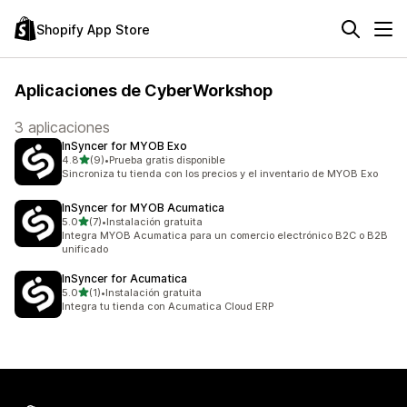
Shopify App Store
Aplicaciones de CyberWorkshop
3 aplicaciones
InSyncer for MYOB Exo
de 5 estrellas
4.8
(9)
•
Prueba gratis disponible
9 reseñas en total
Sincroniza tu tienda con los precios y el inventario de MYOB Exo
InSyncer for MYOB Acumatica
de 5 estrellas
5.0
(7)
•
Instalación gratuita
7 reseñas en total
Integra MYOB Acumatica para un comercio electrónico B2C o B2B
unificado
InSyncer for Acumatica
de 5 estrellas
5.0
(1)
•
Instalación gratuita
1 reseñas en total
Integra tu tienda con Acumatica Cloud ERP