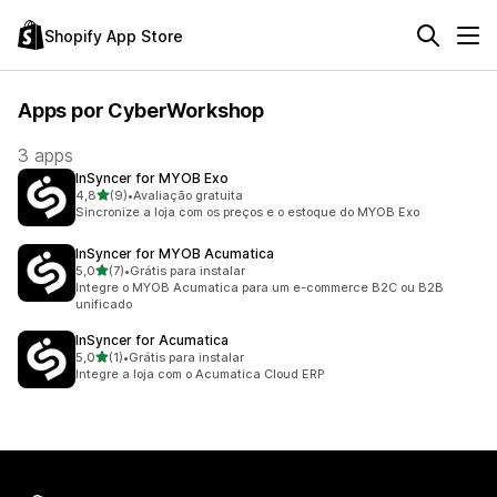
Shopify App Store
Apps por CyberWorkshop
3 apps
InSyncer for MYOB Exo
de 5 estrelas
4,8
(9)
•
Avaliação gratuita
9 avaliações ao todo
Sincronize a loja com os preços e o estoque do MYOB Exo
InSyncer for MYOB Acumatica
de 5 estrelas
5,0
(7)
•
Grátis para instalar
7 avaliações ao todo
Integre o MYOB Acumatica para um e-commerce B2C ou B2B
unificado
InSyncer for Acumatica
de 5 estrelas
5,0
(1)
•
Grátis para instalar
1 avaliações ao todo
Integre a loja com o Acumatica Cloud ERP