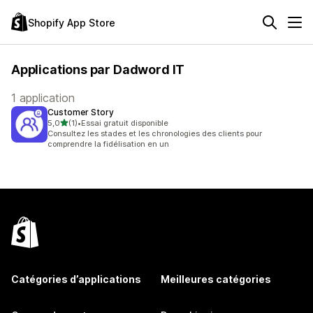
Shopify App Store
Applications par Dadword IT
1 application
Customer Story
étoile(s) sur 5
5,0
(1)
•
Essai gratuit disponible
1 avis au total
Consultez les stades et les chronologies des clients pour
comprendre la fidélisation en un
Catégories d’applications
Meilleures catégories