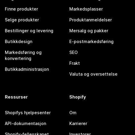
Finne produkter
Markedsplasser
Selge produkter
Produktanmeldelser
Bestillinger og levering
Mersalg og pakker
Butikkdesign
E-postmarkedsføring
Markedsføring og
SEO
konvertering
Frakt
Butikkadministrasjon
Valuta og oversettelse
Ressurser
Shopify
Shopifys hjelpesenter
Om
API-dokumentasjon
Karrierer
Shopify-fellesskapet
Investorer