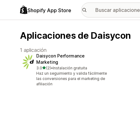
Shopify App Store
Aplicaciones de Daisycon
1 aplicación
Daisycon Performance
Marketing
de 5 estrellas
3.0
(2)
•
Instalación gratuita
2 reseñas en total
Haz un seguimiento y valida fácilmente
las conversiones para el marketing de
afiliación