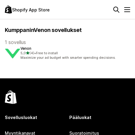
Shopify App Store
KumppaninVenon sovellukset
1 sovellus
Venon
/ 5 tähteä
5,0
(4)
•
Free to install
4 arvostelua yhteensä
Maximize your ad budget with smarter spending decisions.
Sovellusluokat
Pääluokat
Myyntikanavat
Suoratoimitus