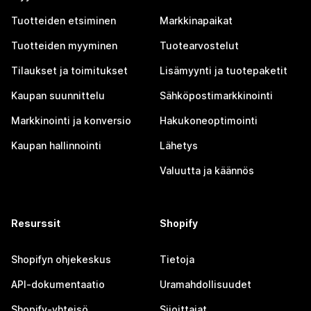
Tuotteiden etsiminen
Markkinapaikat
Tuotteiden myyminen
Tuotearvostelut
Tilaukset ja toimitukset
Lisämyynti ja tuotepaketit
Kaupan suunnittelu
Sähköpostimarkkinointi
Markkinointi ja konversio
Hakukoneoptimointi
Kaupan hallinnointi
Lähetys
Valuutta ja käännös
Resurssit
Shopify
Shopifyn ohjekeskus
Tietoja
API-dokumentaatio
Uramahdollisuudet
Shopify-yhteisö
Sijoittajat