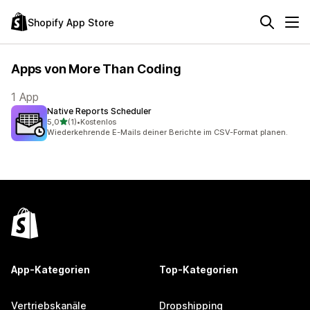
Shopify App Store
Apps von More Than Coding
1 App
Native Reports Scheduler
von 5 Sternen
5,0
(1)
•
Kostenlos
1 Rezensionen insgesamt
Wiederkehrende E-Mails deiner Berichte im CSV-Format planen.
App-Kategorien
Top-Kategorien
Vertriebskanäle
Dropshipping