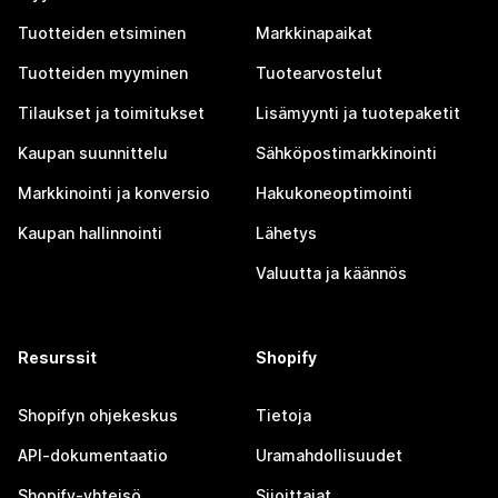
Tuotteiden etsiminen
Markkinapaikat
Tuotteiden myyminen
Tuotearvostelut
Tilaukset ja toimitukset
Lisämyynti ja tuotepaketit
Kaupan suunnittelu
Sähköpostimarkkinointi
Markkinointi ja konversio
Hakukoneoptimointi
Kaupan hallinnointi
Lähetys
Valuutta ja käännös
Resurssit
Shopify
Shopifyn ohjekeskus
Tietoja
API-dokumentaatio
Uramahdollisuudet
Shopify-yhteisö
Sijoittajat