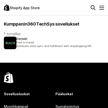
Shopify App Store
Kumppanin360TechSys sovellukset
1 sovellus
Darjaah
Free to install
Automate order sync and fulfillment with dropshipping/3PL
Sovellusluokat
Pääluokat
Myyntikanavat
Suoratoimitus