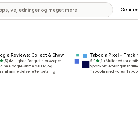
Gennem
ogle Reviews: Collect & Show
Taboola Pixel ‑ Tracki
ud af 5 stjerner
ud af 5 stjerner
(5)
•
Mulighed for gratis prøveperiode
5,0
(1)
•
nmeldelser i alt
1 anmeldelser i alt
 dine Google-anmeldelser, og
Spor konverteringshandling
saml anmeldelser efter betaling
Taboola med vores Tabool