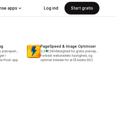
se apps
Log ind
Start gratis
ng
PageSpeed & Image Optimiser
ud af 5 stjerner
Mulighed for gratis prøveperiode
2,5
(39)
•
Mulighed for gratis prøveperiode
39 anmeldelser i alt
er i
Forbedr webstedets hastighed, og
a Pixel-app
optimer billeder for at få bedre SEO