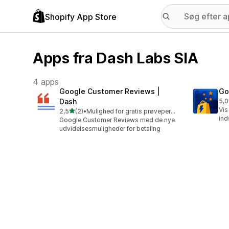
Shopify App Store
Apps fra Dash Labs SIA
4 apps
Google Customer Reviews |
Go
Dash
5,0
5 a
Vis
ud af 5 stjerner
2,5
(2)
•
Mulighed for gratis prøveperiode
2 anmeldelser i alt
ind
Google Customer Reviews med de nye
udvidelsesmuligheder for betaling