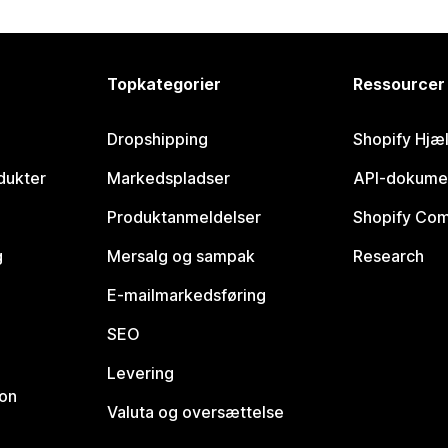
Topkategorier
Ressourcer
Dropshipping
Shopify Hjæ
dukter
Markedspladser
API-dokume
Produktanmeldelser
Shopify Co
g
Mersalg og sampak
Research
E-mailmarkedsføring
SEO
Levering
ion
Valuta og oversættelse