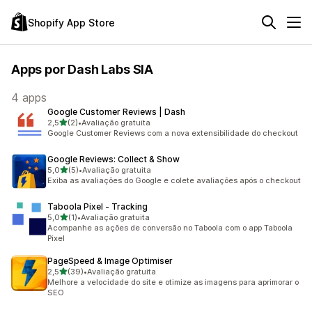
Shopify App Store
Apps por Dash Labs SIA
4 apps
Google Customer Reviews | Dash
de 5 estrelas
2,5
(2)
•
Avaliação gratuita
2 avaliações ao todo
Google Customer Reviews com a nova extensibilidade do checkout
Google Reviews: Collect & Show
de 5 estrelas
5,0
(5)
•
Avaliação gratuita
5 avaliações ao todo
Exiba as avaliações do Google e colete avaliações após o checkout
Taboola Pixel ‑ Tracking
de 5 estrelas
5,0
(1)
•
Avaliação gratuita
1 avaliações ao todo
Acompanhe as ações de conversão no Taboola com o app Taboola
Pixel
PageSpeed & Image Optimiser
de 5 estrelas
2,5
(39)
•
Avaliação gratuita
39 avaliações ao todo
Melhore a velocidade do site e otimize as imagens para aprimorar o
SEO