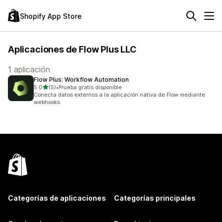
Shopify App Store
Aplicaciones de Flow Plus LLC
1 aplicación
Flow Plus: Workflow Automation
de 5 estrellas
5.0
(5)
•
Prueba gratis disponible
5 reseñas en total
Conecta datos externos a la aplicación nativa de Flow mediante
webhooks
Categorías de aplicaciones
Categorías principales