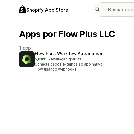
Shopify App Store
Apps por Flow Plus LLC
1 app
Flow Plus: Workflow Automation
de 5 estrelas
5,0
(5)
•
Avaliação gratuita
5 avaliações ao todo
Conecte dados externos ao app nativo
Flow usando webhooks